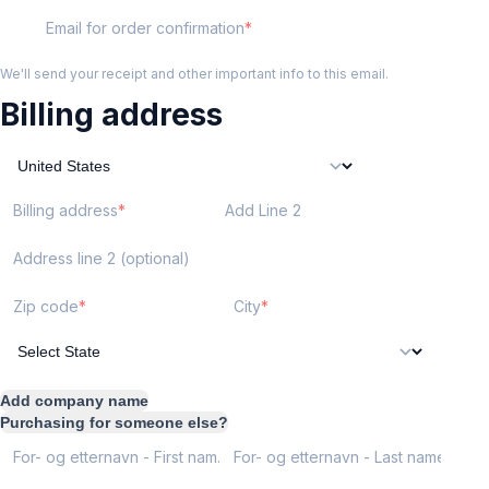
Email for order confirmation
We'll send your receipt and other important info to this email.
Billing address
Billing address
Add Line 2
Address line 2 (optional)
Zip code
City
Add company name
Purchasing for someone else?
For- og etternavn - First name
For- og etternavn - Last name