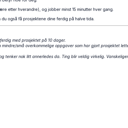
ære etter hverandre), og jobber minst 15 minutter hver gang.
an du også få prosjektene dine ferdig på halve tida.
 ferdig med prosjektet på 10 dager.
som mindre/små overkommelige oppgaver som har gjort prosjektet let
og tenker nok litt annerledes da. Ting blir veldig virkelig. Vanskeli