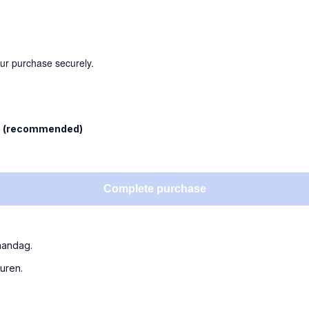
our purchase securely.
l
(recommended)
Complete purchase
mandag.
turen.