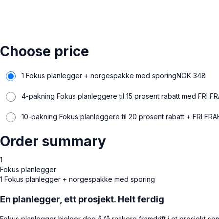
Choose price
1 Fokus planlegger + norgespakke med sporing
NOK
348
4-pakning Fokus planleggere til 15 prosent rabatt med FRI F
10-pakning Fokus planleggere til 20 prosent rabatt + FRI FR
Order summary
1
Fokus planlegger
1 Fokus planlegger + norgespakke med sporing
En planlegger, ett prosjekt. Helt ferdig
Fokus planlegger hjelper deg å få raskere framdrift i et prosjekt so