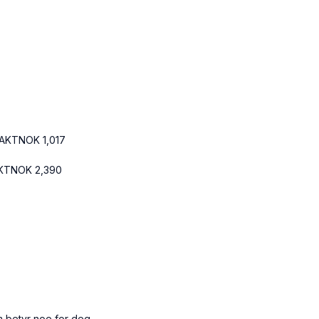
RAKT
NOK
1,017
AKT
NOK
2,390
m betyr noe for deg.