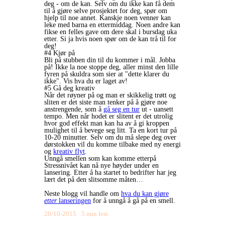
deg - om de kan. Selv om du ikke kan få dem
til å gjøre selve prosjektet for deg, spør om
hjelp til noe annet. Kanskje noen venner kan
leke med barna en ettermiddag. Noen andre kan
fikse en felles gave om dere skal i bursdag uka
etter. Si ja hvis noen spør om de kan trå til for
deg!
#4 Kjør på
Bli på stubben din til du kommer i mål. Jobba
på! Ikke la noe stoppe deg, aller minst den lille
fyren på skuldra som sier at "dette klarer du
ikke". Vis hva du er laget av!
#5 Gå deg kreativ
Når det røyner på og man er skikkelig trøtt og
sliten er det siste man tenker på å gjøre noe
anstrengende, som å
gå seg en tur
ut - uansett
tempo. Men når hodet er slitent er det utrolig
hvor god effekt man kan ha av å gi kroppen
mulighet til å bevege seg litt. Ta en kort tur på
10-20 minutter. Selv om du må slepe deg over
dørstokken vil du komme tilbake med ny energi
og
kreativ flyt
.
Unngå smellen som kan komme etterpå
Stressnivået kan nå nye høyder under en
lansering. Etter å ha startet to bedrifter har jeg
lært det på den slitsomme måten…
Neste blogg vil handle om
hva du kan gjøre
etter
lanseringen
for å unngå å gå på en smell.
20/10-2015
5 min lest