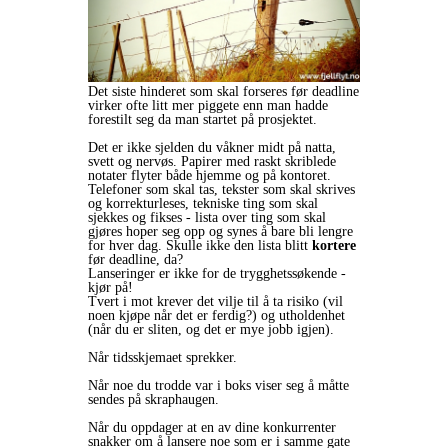
Det siste hinderet som skal forseres før deadline
virker ofte litt mer piggete enn man hadde
forestilt seg da man startet på prosjektet.
Det er ikke sjelden du våkner midt på natta,
svett og nervøs. Papirer med raskt skriblede
notater flyter både hjemme og på kontoret.
Telefoner som skal tas, tekster som skal skrives
og korrekturleses, tekniske ting som skal
sjekkes og fikses - lista over ting som skal
gjøres hoper seg opp og synes å bare bli lengre
for hver dag. Skulle ikke den lista blitt
kortere
før deadline, da?
Lanseringer er ikke for de trygghetssøkende -
kjør på!
Tvert i mot krever det vilje til å ta risiko (vil
noen kjøpe når det er ferdig?) og utholdenhet
(når du er sliten, og det er mye jobb igjen).
Når tidsskjemaet sprekker.
Når noe du trodde var i boks viser seg å måtte
sendes på skraphaugen.
Når du oppdager at en av dine konkurrenter
snakker om å lansere noe som er i samme gate