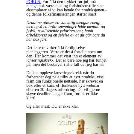
FOKUS.
For å få den trykket før jul, må
mange nok være med og forhåndsbestille sine
eksemplarer så vi kan betale for produksjonen -
og denne folkefinansieringen starter snart!
Deadline utløser en vanvittig mengde energi,
men også en bråte spenninger både mentalt og
fysisk, rivaliserende prioriteringer, hardt
arbeidspress og en følelse av at
alt går bare du
har nok fart
.
Det letteste virker å få ferdig selve
planleggeren. Verre er det å fortelle noen om
den. Her kommer det visst inn et element av
lanseringsskrekk
. Det er bare noe jeg har funnet
på, men det beskriver i alle fall det jeg har nå.
Du kan oppleve lanseringsskrekk når du
forbereder deg på å tilby et nytt produkt, vise
fram din funksjonelle nettside, har skrevet en
bok eller et kurs, et flunkende nytt webinar
eller en 30-dagers utfordring. Du vil gjerne
skyve deadline lenger fram, for alt er ikke
klart!
Og aller mest: DU er ikke klar.