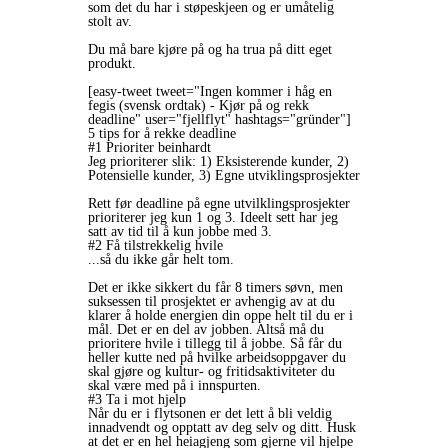
som det du har i støpeskjeen og er umåtelig
stolt av.
Du må bare kjøre på og ha trua på ditt eget
produkt.
[easy-tweet tweet="Ingen kommer i håg en
fegis (svensk ordtak) - Kjør på og rekk
deadline" user="fjellflyt" hashtags="gründer"]
5 tips for å rekke deadline
#1 Prioriter beinhardt
Jeg prioriterer slik: 1) Eksisterende kunder, 2)
Potensielle kunder, 3) Egne utviklingsprosjekter
Rett før deadline på egne utvilklingsprosjekter
prioriterer jeg kun 1 og 3. Ideelt sett har jeg
satt av tid til å kun jobbe med 3.
#2 Få tilstrekkelig hvile
...så du ikke går helt tom.
Det er ikke sikkert du får 8 timers søvn, men
suksessen til prosjektet er avhengig av at du
klarer å holde energien din oppe helt til du er i
mål. Det er en del av jobben. Altså må du
prioritere hvile i tillegg til å jobbe. Så får du
heller kutte ned på hvilke arbeidsoppgaver du
skal gjøre og kultur- og fritidsaktiviteter du
skal være med på i innspurten.
#3 Ta i mot hjelp
Når du er i flytsonen er det lett å bli veldig
innadvendt og opptatt av deg selv og ditt. Husk
at det er en hel heiagjeng som gjerne vil hjelpe