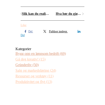
Slik kan du realisere forretningsideer - og et oppgjør med Albert Åberg
Hva bør du gjøre etter deadline?
Like
Del
Publiser innlegg
Del
Kategorier
Bygg opp en lønnsom bedrift
(69)
Gå deg kreativ!
(15)
Gründerliv
(50)
Salg og markedsføring
(24)
Ressurser og verktøy
(11)
Produktivitet og flyt
(13)