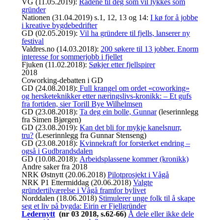
VG (11.05.2019):
Rådene til deg som vil lykkes som
gründer
Nationen (31.04.2019) s.1, 12, 13 og 14:
I kø for å jobbe
i kreative bygdebedrifter
GD (02.05.2019):
Vil ha gründere til fjells, lanserer ny
festival
Valdres.no (14.03.2018):
200 søkere til 13 jobber. Enorm
interesse for sommerjobb i fjellet
Fjuken (11.02.2018):
Søkjer etter fjellspirer
2018
Coworking-debatten i GD
GD (24.08.2018):
Full krangel om ordet «coworking»
og hersketeknikker etter næringslivs-kronikk: – Et gufs
fra fortiden, sier Torill Bye Wilhelmsen
GD (23.08.2018):
Ta deg ein bolle, Gunnar
(leserinnlegg
fra Simen Bjørgen)
GD (23.08.2019):
Kan det bli for mykje kanelsnurr,
tru?
(Leserinnlegg fra Gunnar Stenseng)
GD (23.08.2018):
Kvinnekraft for forsterket endring –
også i Gudbrandsdalen
GD (10.08.2018):
Arbeidsplassene kommer (kronikk)
Andre saker fra 2018
NRK Østnytt (20.06.2018)
Pilotprosjekt i Vågå
NRK P1 Ettermiddag (20.06.2018)
Valgte
gründertilværelse i Vågå framfor bylivet
Norddalen (18.06.2018)
Stimulerer unge folk til å skape
seg et liv på bygda: Eirin er Fjellgründer
Ledernytt
(nr 03 2018, s.62-66)
Å dele eller ikke dele