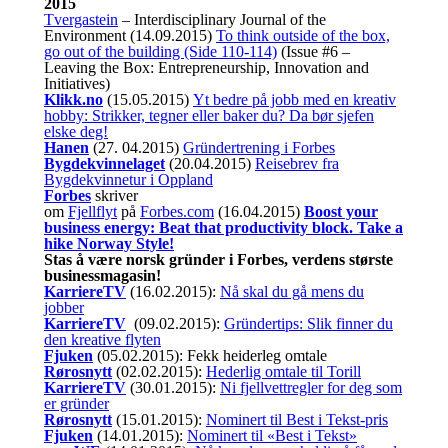
2015
Tvergastein
– Interdisciplinary Journal of the
Environment (14.09.2015)
To think outside of the box,
go out of the building (Side 110-114)
(Issue #6 –
Leaving the Box: Entrepreneurship, Innovation and
Initiatives)
Klikk.no
(15.05.2015)
Yt bedre på jobb med en kreativ
hobby: Strikker, tegner eller baker du? Da bør sjefen
elske deg!
Hanen
(27. 04.2015)
Gründertrening i Forbes
Bygdekvinnelaget
(20.04.2015)
Reisebrev fra
Bygdekvinnetur i Oppland
Forbes
skriver
om
Fjellflyt
på
Forbes.com
(16.04.2015)
Boost your
business energy: Beat that productivity block. Take a
hike Norway Style!
Stas å være norsk gründer i Forbes, verdens største
businessmagasin!
KarriereTV
(16.02.2015):
Nå skal du gå mens du
jobber
KarriereTV
(09.02.2015):
Gründertips: Slik finner du
den kreative flyten
Fjuken
(05.02.2015): Fekk heiderleg omtale
Rørosnytt
(02.02.2015):
Hederlig omtale til Torill
KarriereTV
(30.01.2015):
Ni fjellvettregler for deg som
er gründer
Rørosnytt
(15.01.2015):
Nominert til Best i Tekst-pris
Fjuken
(14.01.2015):
Nominert til «Best i Tekst»