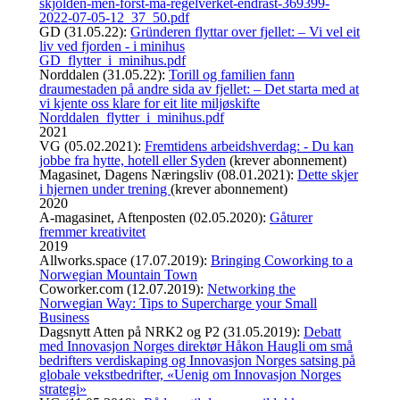
skjolden-men-forst-ma-regelverket-endrast-369399-
2022-07-05-12_37_50.pdf
GD (31.05.22):
Gründeren flyttar over fjellet: – Vi vel eit
liv ved fjorden - i minihus
GD_flytter_i_minihus.pdf
Norddalen (31.05.22):
Torill og familien fann
draumestaden på andre sida av fjellet: – Det starta med at
vi kjente oss klare for eit lite miljøskifte
Norddalen_flytter_i_minihus.pdf
2021
VG (05.02.2021):
Fremtidens arbeidshverdag: - Du kan
jobbe fra hytte, hotell eller Syden
(krever abonnement)
Magasinet, Dagens Næringsliv (08.01.2021):
Dette skjer
i hjernen under trening
(krever abonnement)
2020
A-magasinet, Aftenposten (02.05.2020):
Gåturer
fremmer kreativitet
2019
Allworks.space (17.07.2019):
Bringing Coworking to a
Norwegian Mountain Town
Coworker.com (12.07.2019):
Networking the
Norwegian Way: Tips to Supercharge your Small
Business
Dagsnytt Atten på NRK2 og P2 (31.05.2019):
Debatt
med Innovasjon Norges direktør Håkon Haugli om små
bedrifters verdiskaping og Innovasjon Norges satsing på
globale vekstbedrifter, «Uenig om Innovasjon Norges
strategi»