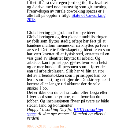
frihet til å rå over egen jord og tid, livskvalitet
og å drive med noe matnyttig som gir mening.
Fremveksten av rurale coworking spaces er i
alle fall på opptur i følge
State of Coworking
2018
.
Globalisering gir grobunn for nye ideer
Globaliseringen og den økende mobiliseringen
av folk som flytter stadig oftere har ført til at
båndene mellom mennesker nå knyttes på tvers
av sted. Det tette fellesskapet og identiteten som
har vært knyttet til et fysisk sted, erstattes til en
viss grad av identitet knyttet til arbeid. Og
arbeidet kan i prinsippet gjøres hvor som helst
og er mer bundet til personen som utfører det
enn til arbeidsplassen. Slik har vi fått en stor
del av arbeidsstokken som i prinsippet kan bo
hvor som helst, og det gjør de. De slår seg ned i
kortere eller lengre tid akkurat der de selv
ønsker å bo.
Det er ikke om du er fra Lalm eller Lesja eller
Liverpool som betyr noe, men hvordan du
jobber. Og inspirasjonen flyter på tvers av både
steder, land og kontinenter.
Happy Coworking Day fra
BETA coworking
space
til våre nye venner i Mumbai og ellers i
verden!
09/08-2018
3 min lest