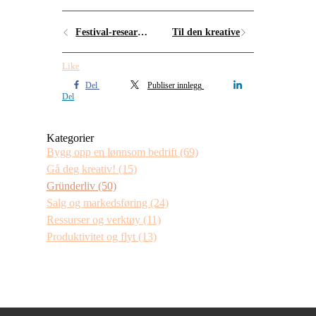
Festival-research!
Til den kreative
Like
Del
Publiser innlegg
Del
Kategorier
Bygg opp en lønnsom bedrift
(69)
Gå deg kreativ!
(15)
Gründerliv
(50)
Salg og markedsføring
(24)
Ressurser og verktøy
(11)
Produktivitet og flyt
(13)