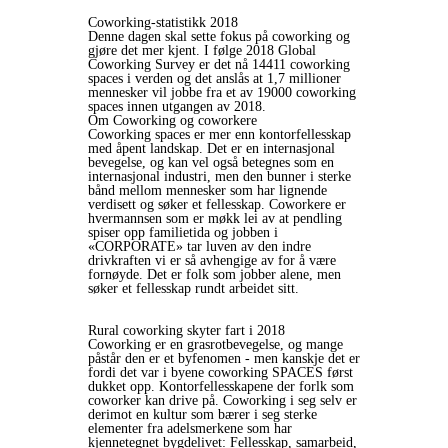
Coworking-statistikk 2018
Denne dagen skal sette fokus på coworking og
gjøre det mer kjent. I følge 2018 Global
Coworking Survey er det nå 14411 coworking
spaces i verden og det anslås at 1,7 millioner
mennesker vil jobbe fra et av 19000 coworking
spaces innen utgangen av 2018.
Om Coworking og coworkere
Coworking spaces er mer enn kontorfellesskap
med åpent landskap. Det er en internasjonal
bevegelse, og kan vel også betegnes som en
internasjonal industri, men den bunner i sterke
bånd mellom mennesker som har lignende
verdisett og søker et fellesskap. Coworkere er
hvermannsen som er møkk lei av at pendling
spiser opp familietida og jobben i
«CORPORATE» tar luven av den indre
drivkraften vi er så avhengige av for å være
fornøyde. Det er folk som jobber alene, men
søker et fellesskap rundt arbeidet sitt.
Rural coworking skyter fart i 2018
Coworking er en grasrotbevegelse, og mange
påstår den er et byfenomen - men kanskje det er
fordi det var i byene coworking SPACES først
dukket opp. Kontorfellesskapene der forlk som
coworker kan drive på. Coworking i seg selv er
derimot en kultur som bærer i seg sterke
elementer fra adelsmerkene som har
kjennetegnet bygdelivet: Fellesskap, samarbeid,