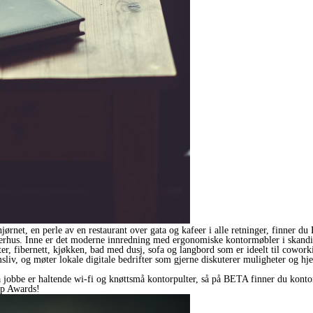
jørnet, en perle av en restaurant over gata og kafeer i alle retninger, finner 
erhus. Inne er det moderne innredning med ergonomiske kontormøbler i skandina
er, fibernett, kjøkken, bad med dusj, sofa og langbord som er ideelt til coworki
msliv, og møter lokale digitale bedrifter som gjerne diskuterer muligheter og h
 å jobbe er haltende wi-fi og knøttsmå kontorpulter, så på BETA finner du konto
up Awards!