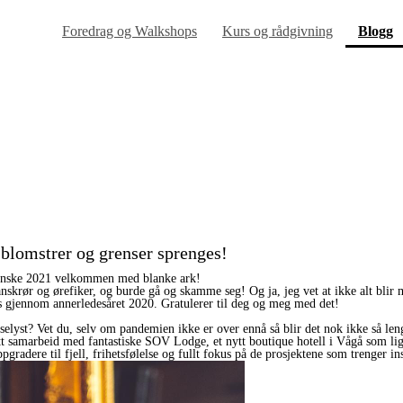
(
Foredrag og Walkshops
Kurs og rådgivning
Blogg
n blomstrer og grenser sprenges!
og ønske 2021 velkommen med blanke ark!
nskrør og ørefiker, og burde gå og skamme seg! Og ja, jeg vet at ikke alt blir
oss gjennom annerledesåret 2020. Gratulerer til deg og meg med det!
elyst? Vet du, selv om pandemien ikke er over ennå så blir det nok ikke så leng
 nytt samarbeid med fantastiske SOV Lodge, et nytt boutique hotell i Vågå som
ppgradere til fjell, frihetsfølelse og fullt fokus på de prosjektene som trenger i