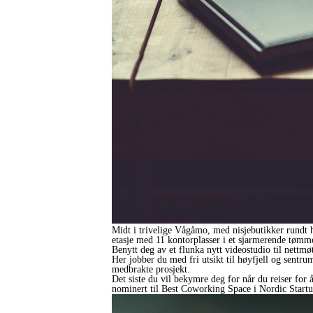
Midt i trivelige Vågåmo, med nisjebutikker rundt h
etasje med 11 kontorplasser i et sjarmerende tømm
Benytt deg av et flunka nytt videostudio til nettmøt
Her jobber du med fri utsikt til høyfjell og sentru
medbrakte prosjekt.
Det siste du vil bekymre deg for når du reiser for
nominert til Best Coworking Space i Nordic Start