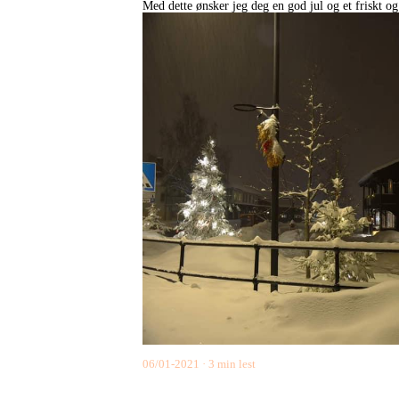
Med dette ønsker jeg deg en god jul og et friskt og
06/01-2021
3 min lest