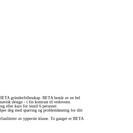
du BETA gründerfellesskap. BETA består av en hel
visk design - i fin kontrast til vedovnen.
ng eller kurs for inntil 6 personer.
jelper deg med sparring og problemløsning for ditt
rfasiliteter av ypperste klasse. To ganger er BETA