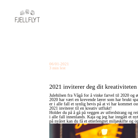
06/01-2021
3 min lest
2021 inviterer deg dit kreativitete
Julehilsen fra Vågå for å vinke farvel til 2020 
2020 har vært en krevende lærer som har brukt spa
er i alle fall et synlig bevis på at vi har kommet 
2021 inviterer til en kreativ utflukt!
Holder du på å gå på veggen av utferdstrang og reis
i alle fall innenlands. Kaja og jeg har inngått et
på nyåret kan du få et etterlengtet miljøskifte og o