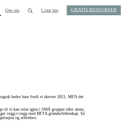
GRATIS RESSURSER
current)
Om oss
Logg inn
 magisk bedre bare fordi vi skriver 2021, MEN det
e til vi kan reise igjen i SMÅ grupper eller alene,
 ligger vegg-i-vegg med BETA gründerfellesskap. Så
nspirasjon og arbeidsro.