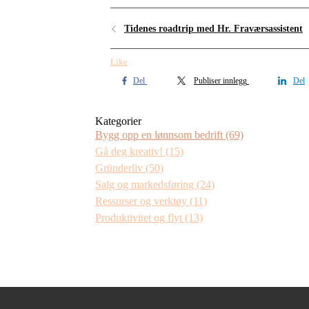
Tidenes roadtrip med Hr. Fraværsassistent
Like
Del
Publiser innlegg
Del
Kategorier
Bygg opp en lønnsom bedrift
(69)
Gå deg kreativ!
(15)
Gründerliv
(50)
Salg og markedsføring
(24)
Ressurser og verktøy
(11)
Produktivitet og flyt
(13)