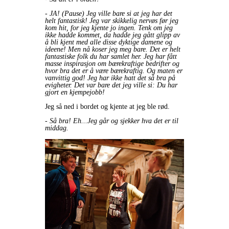
- JA! (Pause) Jeg ville bare si at jeg har det
helt fantastisk! Jeg var skikkelig nervøs før jeg
kom hit, for jeg kjente jo ingen. Tenk om jeg
ikke hadde kommet, da hadde jeg gått glipp av
å bli kjent med alle disse dyktige damene og
ideene! Men nå koser jeg meg bare. Det er helt
fantastiske folk du har samlet her. Jeg har fått
masse inspirasjon om bærekraftige bedrifter og
hvor bra det er å være bærekraftig. Og maten er
vanvittig god! Jeg har ikke hatt det så bra på
evigheter. Det var bare det jeg ville si: Du har
gjort en kjempejobb!
Jeg så ned i bordet og kjente at jeg ble rød.
- Så bra! Eh...Jeg går og sjekker hva det er til
middag.