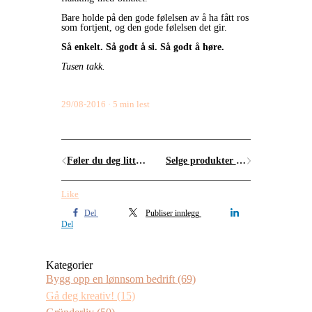
Bare holde på den gode følelsen av å ha fått ros
som fortjent, og den gode følelsen det gir.
Så enkelt. Så godt å si. Så godt å høre.
Tusen takk.
29/08-2016
5 min lest
Føler du deg litt alene med din gründerdrøm?
Selge produkter og tjenester på nett: Digital Commerce Summit Denver
Like
Del
Publiser innlegg
Del
Kategorier
Bygg opp en lønnsom bedrift
(69)
Gå deg kreativ!
(15)