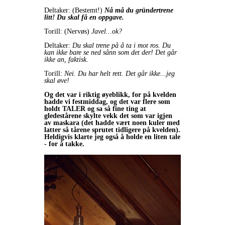
Deltaker: (Bestemt!)
Nå må du gründertrene
litt! Du skal få en oppgave.
Torill: (Nervøs)
Javel...ok?
Deltaker:
Du skal trene på å ta i mot ros. Du
kan ikke bare se ned sånn som det der! Det går
ikke an, faktisk.
Torill:
Nei. Du har helt rett. Det går ikke...jeg
skal øve!
Og det var i riktig øyeblikk, for på kvelden
hadde vi festmiddag, og det var flere som
holdt TALER og sa så fine ting at
gledestårene skylte vekk det som var igjen
av maskara (det hadde vært noen kuler med
latter så tårene sprutet tidligere på kvelden).
Heldigvis klarte jeg også å holde en liten tale
- for å takke.