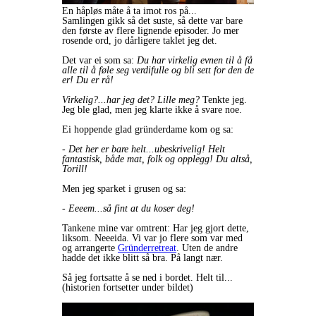
En håpløs måte å ta imot ros på...
Samlingen gikk så det suste, så dette var bare
den første av flere lignende episoder. Jo mer
rosende ord, jo dårligere taklet jeg det.
Det var ei som sa:
Du har virkelig evnen til å få
alle til å føle seg verdifulle og bli sett for den de
er! Du er rå!
Virkelig?...har jeg det? Lille meg?
Tenkte jeg.
Jeg ble glad, men jeg klarte ikke å svare noe.
Ei hoppende glad gründerdame kom og sa:
-
Det her er bare helt...ubeskrivelig! Helt
fantastisk, både mat, folk og opplegg! Du altså,
Torill!
Men jeg sparket i grusen og sa:
- Eeeem...så fint at du koser deg!
Tankene mine var omtrent: Har jeg gjort dette,
liksom. Neeeida. Vi var jo flere som var med
og arrangerte
Gründerretreat
. Uten de andre
hadde det ikke blitt så bra. På langt nær.
Så jeg fortsatte å se ned i bordet. Helt til...
(historien fortsetter under bildet)