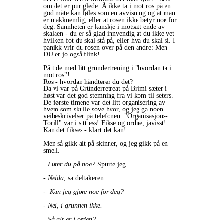
om det er pur glede. Å ikke ta i mot ros på en
god måte kan føles som en avvisning og at man
er utakknemlig, eller at rosen ikke betyr noe for
deg. Sannheten er kanskje i motsatt ende av
skalaen - du er så glad innvendig at du ikke vet
hvilken fot du skal stå på, eller hva du skal si. I
panikk vrir du rosen over på den andre: Men
DU er jo også flink!
På tide med litt gründertrening i "hvordan ta i
mot ros"!
Ros - hvordan håndterer du det?
Da vi var på Gründerretreat på Brimi sæter i
høst var det god stemning fra vi kom til seters.
De første timene var det litt organisering av
hvem som skulle sove hvor, og jeg ga noen
veibeskrivelser på telefonen. "Organisasjons-
Torill" var i sitt ess! Fikse og ordne, javisst!
Kan det fikses - klart det kan!
Men så gikk alt på skinner, og jeg gikk på en
smell.
- Lurer du på noe?
Spurte jeg.
- Neida
, sa deltakeren.
- Kan jeg gjøre noe for deg?
- Nei, i grunnen ikke.
- Så alt er i orden?