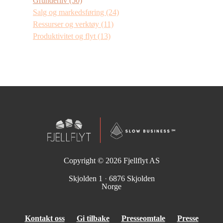
Gründerliv
(50)
Salg og markedsføring
(24)
Ressurser og verktøy
(11)
Produktivitet og flyt
(13)
Copyright © 2026
Fjellflyt AS
Skjolden 1
·
6876 Skjolden
Norge
Kontakt oss
Gi tilbake
Presseomtale
Presse