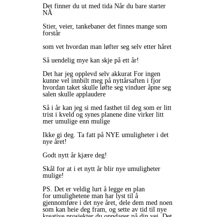
Det finner du ut med tida Når du bare starter
NÅ
Stier, veier, tankebaner det finnes mange som
forstår
som vet hvordan man løfter seg selv etter håret
Så uendelig mye kan skje på ett år!
Det har jeg opplevd selv akkurat For ingen
kunne vel innbilt meg på nyttårsaften i fjor
hvordan taket skulle løfte seg vinduer åpne seg
salen skulle applaudere
Så i år kan jeg si med fasthet til deg som er litt
trist i kveld og synes planene dine virker litt
mer umulige enn mulige
Ikke gi deg. Ta fatt på NYE umuligheter i det
nye året!
Godt nytt år kjære deg!
Skål for at i et nytt år blir nye umuligheter
mulige!
PS. Det er veldig lurt å legge en plan
for umulighetene man har lyst til å
gjennomføre i det nye året, dele dem med noen
som kan heie deg fram, og sette av tid til nye
kreative prosjekter du oppdager på din vei. Det