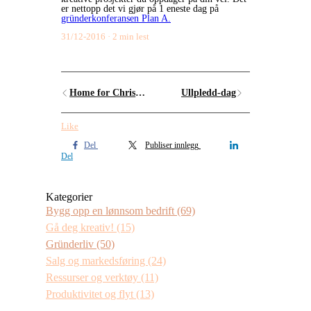
er nettopp det vi gjør på 1 eneste dag på
gründerkonferansen Plan A.
31/12-2016
2 min lest
Home for Christmas på norsk
Ullpledd-dag
Like
Del
Publiser innlegg
Del
Kategorier
Bygg opp en lønnsom bedrift
(69)
Gå deg kreativ!
(15)
Gründerliv
(50)
Salg og markedsføring
(24)
Ressurser og verktøy
(11)
Produktivitet og flyt
(13)