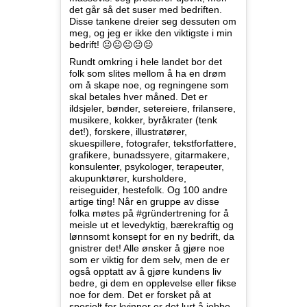
det går så det suser med bedriften.
Disse tankene dreier seg dessuten om
meg, og jeg er ikke den viktigste i min
bedrift! 😐😐😐😐😐
Rundt omkring i hele landet bor det
folk som slites mellom å ha en drøm
om å skape noe, og regningene som
skal betales hver måned. Det er
ildsjeler, bønder, setereiere, frilansere,
musikere, kokker, byråkrater (tenk
det!), forskere, illustratører,
skuespillere, fotografer, tekstforfattere,
grafikere, bunadssyere, gitarmakere,
konsulenter, psykologer, terapeuter,
akupunktører, kursholdere,
reiseguider, hestefolk. Og 100 andre
artige ting! Når en gruppe av disse
folka møtes på #gründertrening for å
meisle ut et levedyktig, bærekraftig og
lønnsomt konsept for en ny bedrift, da
gnistrer det! Alle ønsker å gjøre noe
som er viktig for dem selv, men de er
også opptatt av å gjøre kundens liv
bedre, gi dem en opplevelse eller fikse
noe for dem. Det er forsket på at
spesielt for kvinner er det lurt å jobbe