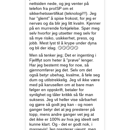
nettsiden nede, og jeg venter på
telefon fra proISP om et
sikkerhetssertifikat (teknologi!!!). Jeg
har "glemt" å spise frokost, for jeg er
nervøs og da blir jeg litt kvalm. Kjenner
på en murrende forkjølelse. Spør meg
selv hvorfor jeg utsetter meg selv for
så mye risiko, usikkerhet, press, og
jobb. Mest lyst til å krype under dyna
og bli der idag. 🙄🙄🙄🙄🙄
Men så tenker jeg; Det er ingenting i
Fjellflyt som heter å "prøve" lenger.
Har jeg bestemt meg for noe, så
gjennomfører jeg det. Selv om det
også betyr ubehag, kvalme, å føle seg
dum og utilstrekkelig. Jeg vil ikke være
med på karusellen om at bare man
følger en oppskrift, betaler for
synlighet og tåler kritikk så får man
suksess. Jeg vil heller vise sårbarhet
og gjøre så godt jeg kan - og noen
ganger betyr det at jeg presterer på
topp, mens andre ganger vet jeg at
det ikke er 100% av hva jeg ideelt sett
kunne klart. Og - det er godt nok, i
massevis! Jeg presterer ujevnt, men