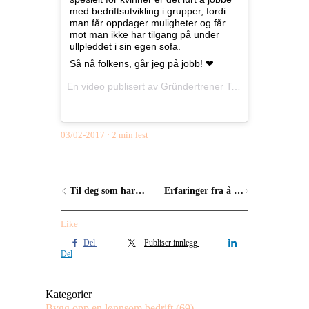
med bedriftsutvikling i grupper, fordi
man får oppdager muligheter og får
mot man ikke har tilgang på under
ullpleddet i sin egen sofa.
Så nå folkens, går jeg på jobb! ❤
En video publisert av Gründertrener Torill B.W. (@fjellflyt)
03/02-2017
2 min lest
Til deg som har nyttårsblues
Erfaringer fra å starte bedrift: Hva har jeg lært, hva ville jeg gjort annerledes og ting jeg ikke har funnet ut av ennå
Like
Del
Publiser innlegg
Del
Kategorier
Bygg opp en lønnsom bedrift
(69)