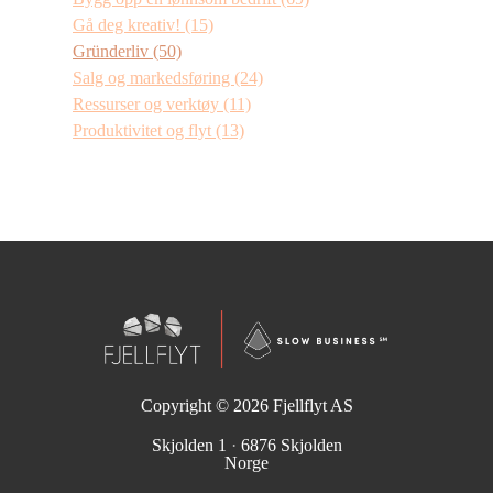
Gå deg kreativ!
(15)
Gründerliv
(50)
Salg og markedsføring
(24)
Ressurser og verktøy
(11)
Produktivitet og flyt
(13)
Copyright © 2026
Fjellflyt AS
Skjolden 1
·
6876 Skjolden
Norge