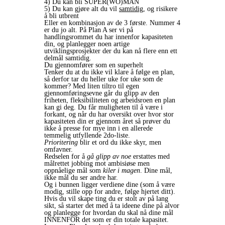
4) Du kan bli SUPER(WO)MAN
5) Du kan gjøre alt du vil
samtidig
, og risikere
å bli utbrent
Eller en kombinasjon av de 3 første. Nummer 4
er du jo alt. På Plan A ser vi på
handlingsrommet du har innenfor kapasiteten
din, og planlegger noen artige
utviklingsprosjekter der du kan nå flere enn ett
delmål samtidig.
Du gjennomfører som en superhelt
Tenker du at du ikke vil klare å følge en plan,
så derfor tar du heller uke for uke som de
kommer? Med liten tiltro til egen
gjennomføringsevne går du glipp av den
friheten, fleksibiliteten og arbeidsroen en plan
kan gi deg. Du får muligheten til å være i
forkant, og når du har oversikt over hvor stor
kapasiteten din er gjennom året så prøver du
ikke å presse for mye inn i en allerede
temmelig utfyllende 2do-liste.
Prioritering
blir et ord du ikke skyr, men
omfavner.
Redselen for å
gå glipp av noe
erstattes med
målrettet jobbing mot ambisiøse men
oppnåelige mål som
kiler i magen
. Dine mål,
ikke mål du ser andre har.
Og i bunnen ligger verdiene dine (som å være
modig, stille opp for andre, følge hjertet ditt).
Hvis du vil skape ting du er stolt av på lang
sikt, så starter det med å ta ideene dine på alvor
og planlegge for hvordan du skal nå dine mål
INNENFOR det som er din totale kapasitet.