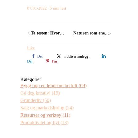
07/01-2022
5 min lest
Ta testen: Hvor kreativ er du?
Naturen som energikilde når du føler deg utbrent - eller ikke vil bli det igjen
Like
Del
Publiser innlegg
Del
Pin
Kategorier
Bygg opp en lønnsom bedrift
(69)
Gå deg kreativ!
(15)
Gründerliv
(50)
Salg og markedsføring
(24)
Ressurser og verktøy
(11)
Produktivitet og flyt
(13)