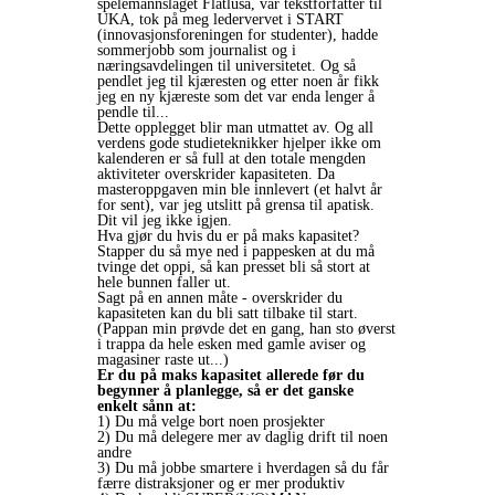
spelemannslaget Flatlusa, var tekstforfatter til
UKA, tok på meg ledervervet i START
(innovasjonsforeningen for studenter), hadde
sommerjobb som journalist og i
næringsavdelingen til universitetet. Og så
pendlet jeg til kjæresten og etter noen år fikk
jeg en ny kjæreste som det var enda lenger å
pendle til...
Dette opplegget blir man utmattet av. Og all
verdens gode studieteknikker hjelper ikke om
kalenderen er så full at den totale mengden
aktiviteter overskrider kapasiteten. Da
masteroppgaven min ble innlevert (et halvt år
for sent), var jeg utslitt på grensa til apatisk.
Dit vil jeg ikke igjen.
Hva gjør du hvis du er på maks kapasitet?
Stapper du så mye ned i pappesken at du må
tvinge det oppi, så kan presset bli så stort at
hele bunnen faller ut.
Sagt på en annen måte - overskrider du
kapasiteten kan du bli satt tilbake til start.
(Pappan min prøvde det en gang, han sto øverst
i trappa da hele esken med gamle aviser og
magasiner raste ut...)
Er du på maks kapasitet allerede før du
begynner å planlegge, så er det ganske
enkelt sånn at:
1) Du må velge bort noen prosjekter
2) Du må delegere mer av daglig drift til noen
andre
3) Du må jobbe smartere i hverdagen så du får
færre distraksjoner og er mer produktiv