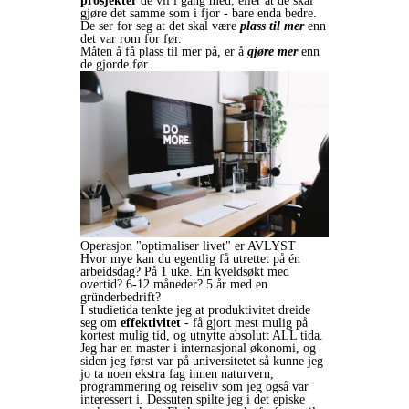
prosjekter
de vil i gang med, eller at de skal
gjøre det samme som i fjor - bare enda bedre.
De ser for seg at det skal være
plass til mer
enn
det var rom for før.
Måten å få plass til mer på, er å
gjøre mer
enn
de gjorde før.
Operasjon "optimaliser livet" er AVLYST
Hvor mye kan du egentlig få utrettet på én
arbeidsdag? På 1 uke. En kveldsøkt med
overtid? 6-12 måneder? 5 år med en
gründerbedrift?
I studietida tenkte jeg at produktivitet dreide
seg om
effektivitet
- få gjort mest mulig på
kortest mulig tid, og utnytte absolutt ALL tida.
Jeg har en master i internasjonal økonomi, og
siden jeg først var på universitetet så kunne jeg
jo ta noen ekstra fag innen naturvern,
programmering og reiseliv som jeg også var
interessert i. Dessuten spilte jeg i det episke