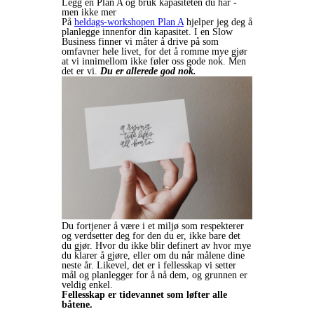
Legg en Plan A og bruk kapasiteten du har -
men ikke mer
På
heldags-workshopen Plan A
hjelper jeg deg å
planlegge innenfor din kapasitet. I en Slow
Business finner vi måter å drive på som
omfavner hele livet, for det å romme mye gjør
at vi innimellom ikke føler oss gode nok. Men
det er vi.
Du er allerede god nok.
Du fortjener å være i et miljø som respekterer
og verdsetter deg for den du er, ikke bare det
du gjør. Hvor du ikke blir definert av hvor mye
du klarer å gjøre, eller om du når målene dine
neste år. Likevel, det er i fellesskap vi setter
mål og planlegger for å nå dem, og grunnen er
veldig enkel.
Fellesskap er tidevannet som løfter alle
båtene.